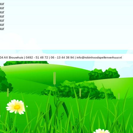
uur
uur
uur
uur
uur
uur
uur
04 AX Brouwhuis | 0492 - 51 48 72 | 06 - 13 44 38 94 |
info@robinhoodspellenverhuur.nl