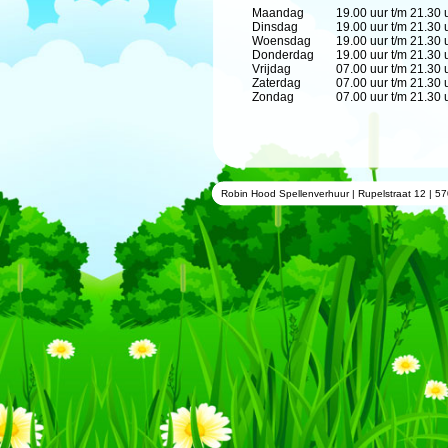
Maandag
19.00 uur t/m 21.30 
Dinsdag
19.00 uur t/m 21.30 
Woensdag
19.00 uur t/m 21.30 
Donderdag
19.00 uur t/m 21.30 
Vrijdag
07.00 uur t/m 21.30 
Zaterdag
07.00 uur t/m 21.30 
Zondag
07.00 uur t/m 21.30 
Robin Hood Spellenverhuur | Rupelstraat 12 | 57