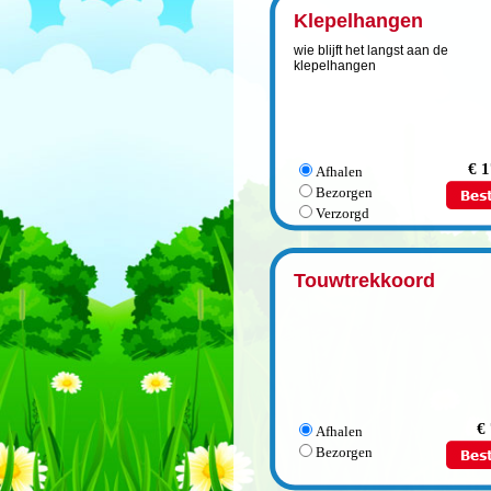
Klepelhangen
wie blijft het langst aan de
klepelhangen
€ 1
Afhalen
Bezorgen
Verzorgd
Touwtrekkoord
€
Afhalen
Bezorgen