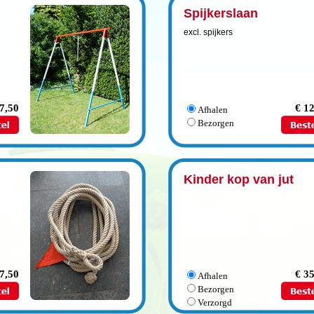
Spijkerslaan
excl. spijkers
7,50
€ 1
Afhalen
Bezorgen
Kinder kop van jut
 7,50
€ 3
Afhalen
Bezorgen
Verzorgd